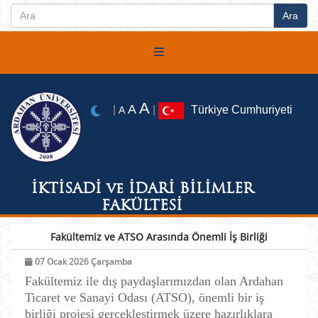
A
A
|
|
Türkiye Cumhuriyeti
A
İKTİSADİ ve İDARİ BİLİMLER
FAKÜLTESİ
Fakültemiz ve ATSO Arasında Önemli İş Birliği
07 Ocak 2026 Çarşamba
Fakültemiz ile dış paydaşlarımızdan olan Ardahan
Ticaret ve Sanayi Odası (ATSO), önemli bir iş
birliği projesi gerçekleştirmek üzere hazırlıklara