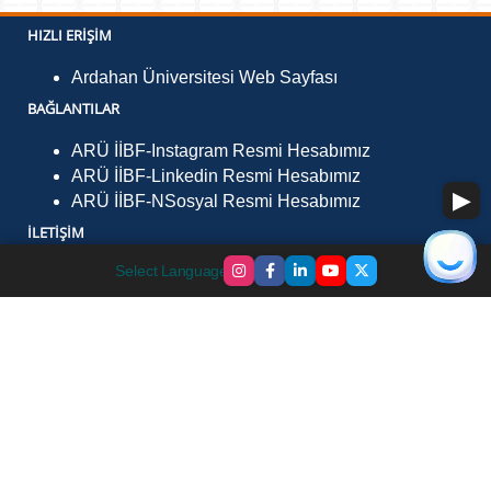
HIZLI ERIŞIM
Ardahan Üniversitesi Web Sayfası
BAĞLANTILAR
ARÜ İİBF-Instagram Resmi Hesabımız
ARÜ İİBF-Linkedin Resmi Hesabımız
ARÜ İİBF-NSosyal Resmi Hesabımız
İLETIŞIM
Select Language
▼
Ardahan Üniversitesi Kampüsü İİBF Binası, Çamlıçatak
Mevkii, 75002, Merkez/ARDAHAN
Telefon :
0478 211 7528
Faks :
0478 211 75 29
E-Posta :
iibf@ardahan.edu.tr