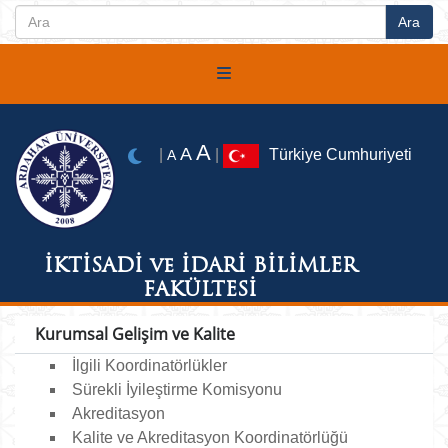
A
A
|
|
Türkiye Cumhuriyeti
A
İKTİSADİ ve İDARİ BİLİMLER
FAKÜLTESİ
Kurumsal Gelişim ve Kalite
İlgili Koordinatörlükler
Sürekli İyileştirme Komisyonu
Akreditasyon
Kalite ve Akreditasyon Koordinatörlüğü